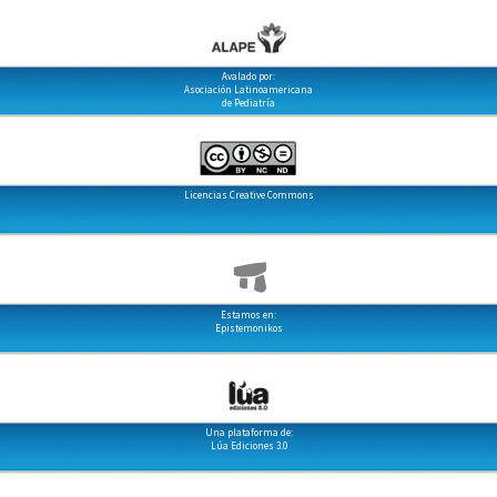
Avalado por:
Asociación Latinoamericana
de Pediatría
Licencias Creative Commons
Estamos en:
Epistemonikos
Una plataforma de:
Lúa Ediciones 3.0