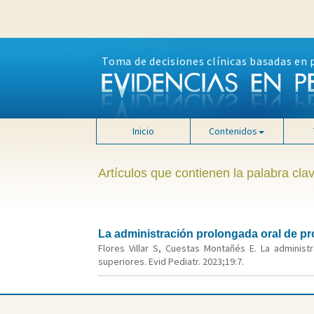
Toma de decisiones clínicas basadas en 
Inicio
Contenidos
Artículos que contienen la palabra cla
La administración prolongada oral de pro
Flores Villar S, Cuestas Montañés E. La administ
superiores. Evid Pediatr. 2023;19:7.