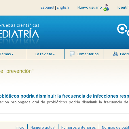
Español
|
English
Nuevo usuario
Identi
pruebas científicas
Temas
La revista
Comentarios
Padr
ve "prevención"
bióticos podría disminuir la frecuencia de infecciones resp
ración prolongada oral de probióticos podría disminuir la frecuencia de
Inicio
Número actual
Números anteriores
Normas de publ