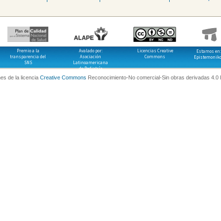
Premio a la
Avalado por:
Licencias Creative
Estamos en:
transparencia del
Asociación
Commons
Epistemonik
SNS
Latinoamericana
de Pediatría
es de la licencia
Creative Commons
Reconocimiento-No comercial-Sin obras derivadas 4.0