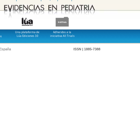
Una plataforma de:
Adheridos a la
Lúa Ediciones 3.0
iniciativa All Trials
os
 España
ISSN | 1885-7388