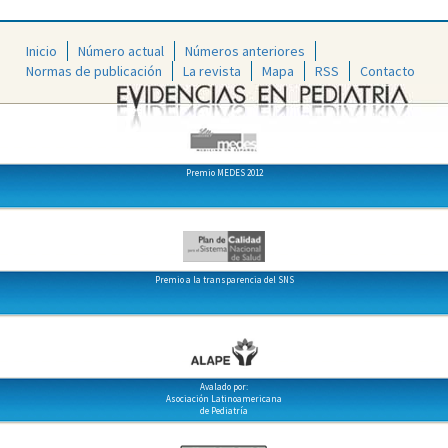
Inicio
Número actual
Números anteriores
Normas de publicación
La revista
Mapa
RSS
Contacto
Premio MEDES 2012
Premio a la transparencia del SNS
Avalado por:
Asociación Latinoamericana
de Pediatría