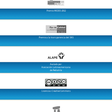
Premio MEDES 2012
Premio a la transparencia del SNS
Avalado por:
Asociación Latinoamericana
de Pediatría
Licencias Creative Commons