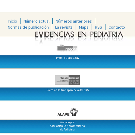
Inicio
Número actual
Números anteriores
Normas de publicación
La revista
Mapa
RSS
Contacto
Premio MEDES 2012
Premio a la transparencia del SNS
Avalado por:
Asociación Latinoamericana
de Pediatría