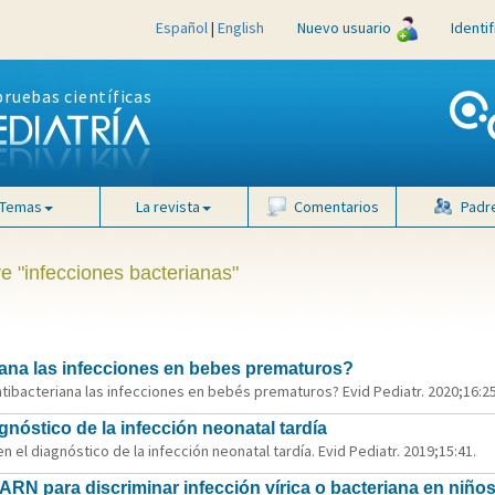
Español
|
English
Nuevo usuario
Identi
pruebas científicas
Temas
La revista
Comentarios
Padr
ve "infecciones bacterianas"
iana las infecciones en bebes prematuros?
tibacteriana las infecciones en bebés prematuros? Evid Pediatr. 2020;16:25
agnóstico de la infección neonatal tardía
en el diagnóstico de la infección neonatal tardía. Evid Pediatr. 2019;15:41.
RN para discriminar infección vírica o bacteriana en niños