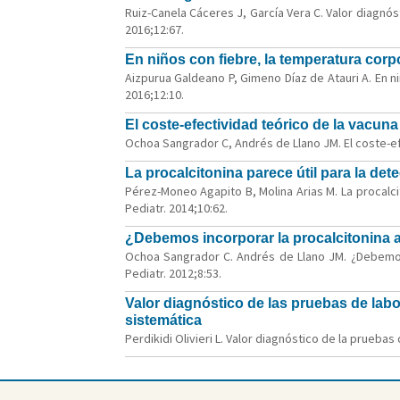
Ruiz-Canela Cáceres J, García Vera C. Valor diagnós
2016;12:67.
En niños con fiebre, la temperatura corp
Aizpurua Galdeano P, Gimeno Díaz de Atauri A. En ni
2016;12:10.
El coste-efectividad teórico de la vacun
Ochoa Sangrador C, Andrés de Llano JM. El coste-efe
La procalcitonina parece útil para la det
Pérez-Moneo Agapito B, Molina Arias M. La procalcit
Pediatr. 2014;10:62.
¿Debemos incorporar la procalcitonina a
Ochoa Sangrador C. Andrés de Llano JM. ¿Debemos 
Pediatr. 2012;8:53.
Valor diagnóstico de las pruebas de labor
sistemática
Perdikidi Olivieri L. Valor diagnóstico de la pruebas