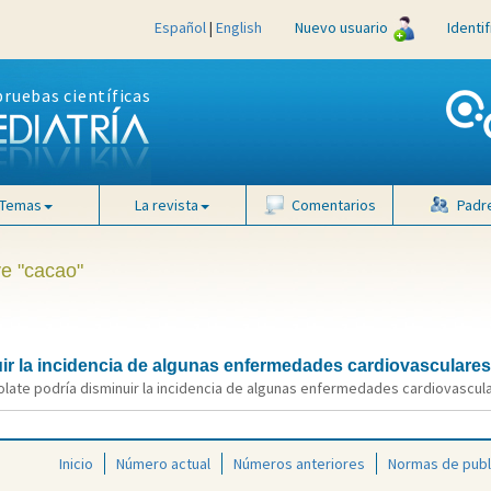
Español
|
English
Nuevo usuario
Identi
pruebas científicas
Temas
La revista
Comentarios
Padr
ve "cacao"
ir la incidencia de algunas enfermedades cardiovasculares
late podría disminuir la incidencia de algunas enfermedades cardiovascular
Inicio
Número actual
Números anteriores
Normas de publ