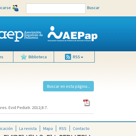
ficarse
Buscar
es
Biblioteca
RSS
es. Evid Pediatr. 2012;8:7.
icación
La revista
Mapa
RSS
Contacto