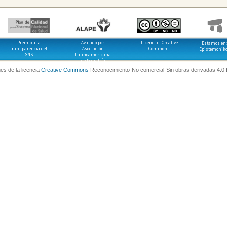
Premio a la
Avalado por:
Licencias Creative
Estamos en:
transparencia del
Asociación
Commons
Epistemonik
SNS
Latinoamericana
de Pediatría
es de la licencia
Creative Commons
Reconocimiento-No comercial-Sin obras derivadas 4.0