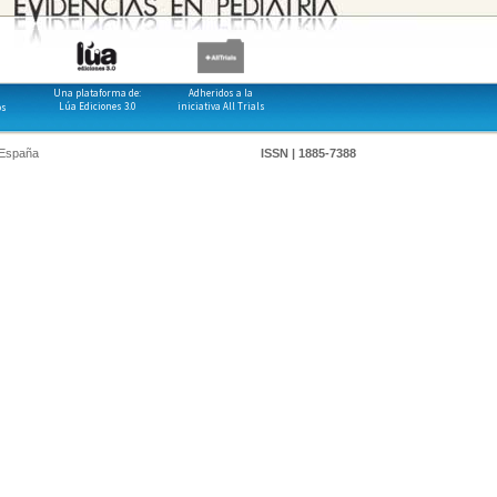
Una plataforma de:
Adheridos a la
Lúa Ediciones 3.0
iniciativa All Trials
os
 España
ISSN | 1885-7388