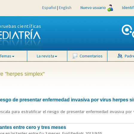
Español
|
English
Nuevo usuario
Identi
pruebas científicas
Temas
La revista
Comentarios
Padr
ve "herpes simplex"
 riesgo de presentar enfermedad invasiva por virus herpes 
cala para estratificar el riesgo de presentar enfermedad invasiva por
tantes entre cero y tres meses
re en lactantes entre 0 y 3 meses. Evid Pediatr. 2013;9:55