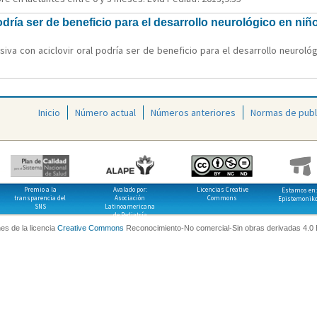
podría ser de beneficio para el desarrollo neurológico en n
esiva con aciclovir oral podría ser de beneficio para el desarrollo neurol
Inicio
Número actual
Números anteriores
Normas de publ
Premio a la
Avalado por:
Licencias Creative
Estamos en:
transparencia del
Asociación
Commons
Epistemonik
SNS
Latinoamericana
de Pediatría
es de la licencia
Creative Commons
Reconocimiento-No comercial-Sin obras derivadas 4.0