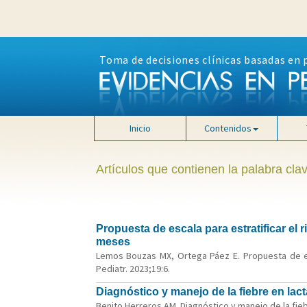
Toma de decisiones clínicas basadas en 
Inicio
Contenidos
Artículos que contienen la palabra cla
Propuesta de escala para estratificar el
meses
Lemos Bouzas MX, Ortega Páez E. Propuesta de es
Pediatr. 2023;19:6.
Diagnóstico y manejo de la fiebre en lac
Benito Herreros AM. Diagnóstico y manejo de la fieb