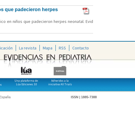
iños que padecieron herpes
ógico en niños que padecieron herpes neonatal. Evid
icación
La revista
Mapa
RSS
Contacto
Una plataforma de:
Adheridos a la
Lúa Ediciones 3.0
iniciativa All Trials
os
 España
ISSN | 1885-7388