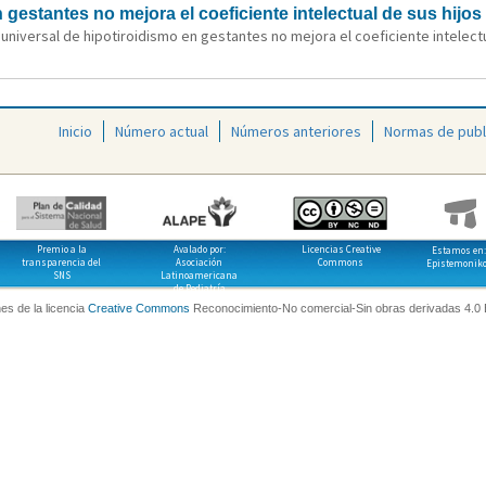
 gestantes no mejora el coeficiente intelectual de sus hijos 
universal de hipotiroidismo en gestantes no mejora el coeficiente intelectua
Inicio
Número actual
Números anteriores
Normas de publ
Premio a la
Avalado por:
Licencias Creative
Estamos en:
transparencia del
Asociación
Commons
Epistemonik
SNS
Latinoamericana
de Pediatría
es de la licencia
Creative Commons
Reconocimiento-No comercial-Sin obras derivadas 4.0