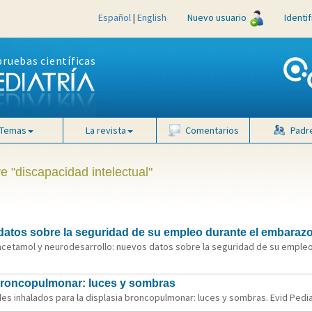
Español
|
English
Nuevo usuario
Identi
pruebas científicas
Temas
La revista
Comentarios
Padr
e "discapacidad intelectual"
datos sobre la seguridad de su empleo durante el embaraz
cetamol y neurodesarrollo: nuevos datos sobre la seguridad de su empleo 
 broncopulmonar: luces y sombras
s inhalados para la displasia broncopulmonar: luces y sombras. Evid Pediat