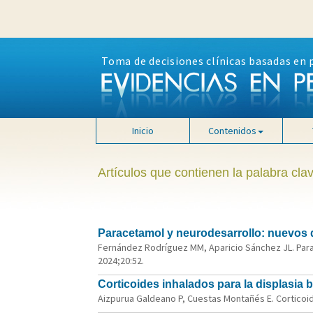
Toma de decisiones clínicas basadas en 
Inicio
Contenidos
Artículos que contienen la palabra clav
Paracetamol y neurodesarrollo: nuevos 
Fernández Rodríguez MM, Aparicio Sánchez JL. Para
2024;20:52.
Corticoides inhalados para la displasia
Aizpurua Galdeano P, Cuestas Montañés E. Corticoide