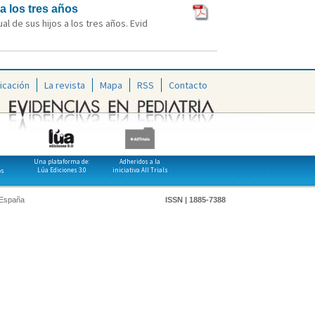
a los tres años
l de sus hijos a los tres años. Evid
icación
La revista
Mapa
RSS
Contacto
Una plataforma de:
Adheridos a la
Lúa Ediciones 3.0
iniciativa All Trials
os
 España
ISSN | 1885-7388