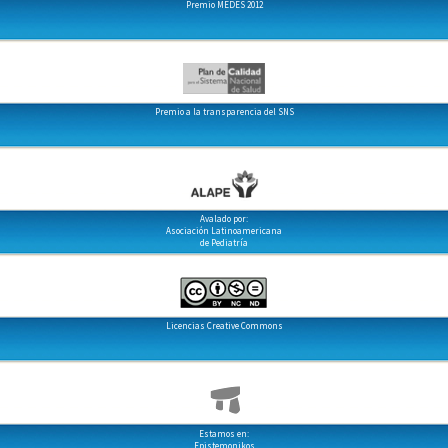
Premio MEDES 2012
Premio a la transparencia del SNS
Avalado por:
Asociación Latinoamericana
de Pediatría
Licencias Creative Commons
Estamos en:
Epistemonikos