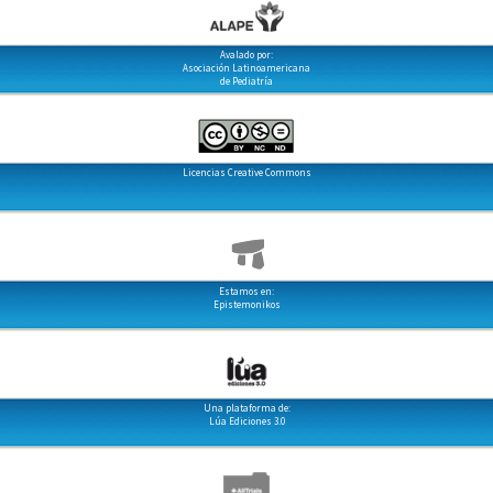
Avalado por:
Asociación Latinoamericana
de Pediatría
Licencias Creative Commons
Estamos en:
Epistemonikos
Una plataforma de:
Lúa Ediciones 3.0