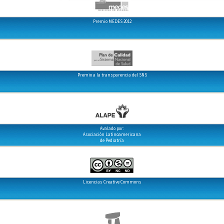
Premio MEDES 2012
Premio a la transparencia del SNS
Avalado por:
Asociación Latinoamericana
de Pediatría
Licencias Creative Commons