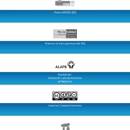
Premio MEDES 2012
Premio a la transparencia del SNS
Avalado por:
Asociación Latinoamericana
de Pediatría
Licencias Creative Commons