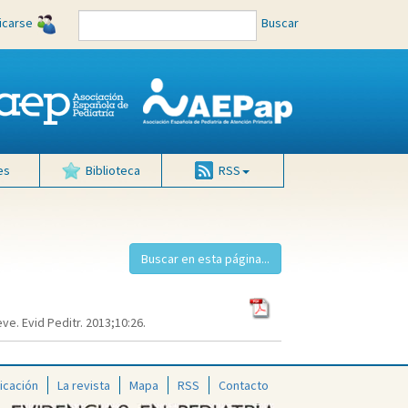
ficarse
Buscar
es
Biblioteca
RSS
e. Evid Peditr. 2013;10:26.
icación
La revista
Mapa
RSS
Contacto