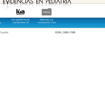
Una plataforma de:
Adheridos a la
Lúa Ediciones 3.0
iniciativa All Trials
os
 España
ISSN | 1885-7388