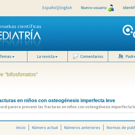
Español
|
English
Nuevo usuario
Identi
pruebas científicas
Temas
La revista
Comentarios
Padr
e "bifosfonatos"
fracturas en niños con osteogénesis imperfecta leve
oral parece prevenir las fracturas en niños con osteogénesis imperfecta lev
Inicio
Número actual
Números anteriores
Normas de publ