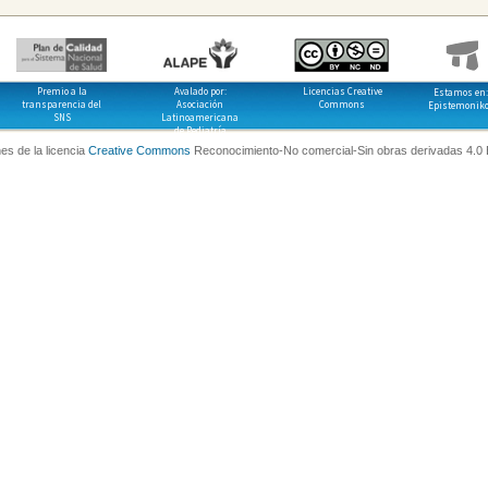
Premio a la
Avalado por:
Licencias Creative
Estamos en:
transparencia del
Asociación
Commons
Epistemonik
SNS
Latinoamericana
de Pediatría
es de la licencia
Creative Commons
Reconocimiento-No comercial-Sin obras derivadas 4.0