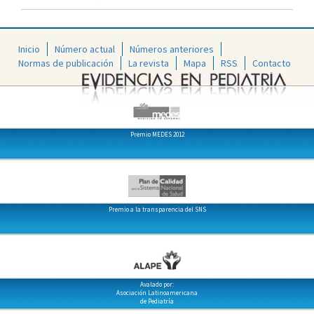
Inicio
Número actual
Números anteriores
Normas de publicación
La revista
Mapa
RSS
Contacto
Premio MEDES 2012
Premio a la transparencia del SNS
Avalado por:
Asociación Latinoamericana
de Pediatría