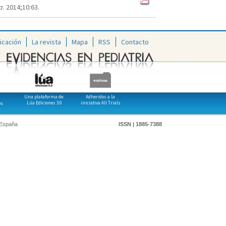
r. 2014;10:63.
icación
La revista
Mapa
RSS
Contacto
Una plataforma de:
Adheridos a la
Lúa Ediciones 3.0
iniciativa All Trials
os
 España
ISSN | 1885-7388