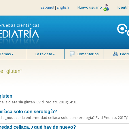
Español
|
English
Nuevo usuario
Identi
pruebas científicas
Temas
La revista
Comentarios
Padr
e "gluten"
gluten
e la dieta sin gluten. Evid Pediatr. 2018;14:31.
elíaca solo con serología?
iagnosticar la enfermedad celíaca solo con serología? Evid Pediatr. 2017;1
ermedad celiaca, ¿qué hay de nuevo?