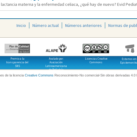
a lactancia materna y la enfermedad celiaca, ¿qué hay de nuevo? Evid Pediat
Inicio
Número actual
Números anteriores
Normas de publ
Premio a la
Avalado por:
Licencias Creative
Estamos en:
transparencia del
Asociación
Commons
Epistemonik
SNS
Latinoamericana
de Pediatría
es de la licencia
Creative Commons
Reconocimiento-No comercial-Sin obras derivadas 4.0