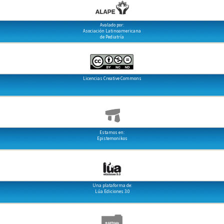
Avalado por:
Asociación Latinoamericana
de Pediatría
Licencias Creative Commons
Estamos en:
Epistemonikos
Una plataforma de:
Lúa Ediciones 3.0