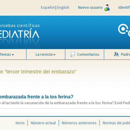
Español
|
English
Nuevo usuario
Identi
pruebas científicas
Temas
La revista
Comentarios
Padr
ve "tercer trimestre del embarazo"
embarazada frente a la tos ferina?
al lactante la vacunación de la embarazada frente a la tos ferina? Evid Pedi
Inicio
Número actual
Números anteriores
Normas de publ