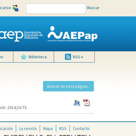
ficarse
Buscar
es
Biblioteca
RSS
atr. 2014;10:73.
icación
La revista
Mapa
RSS
Contacto