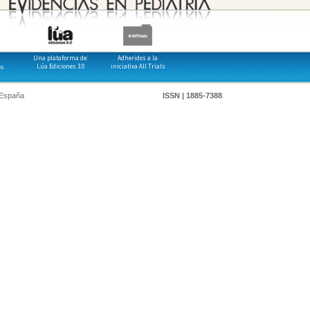
Una plataforma de:
Adheridos a la
Lúa Ediciones 3.0
iniciativa All Trials
os
 España
ISSN | 1885-7388