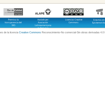
Premio a la
Avalado por:
Licencias Creative
Estamos en:
transparencia del
Asociación
Commons
Epistemonik
SNS
Latinoamericana
de Pediatría
es de la licencia
Creative Commons
Reconocimiento-No comercial-Sin obras derivadas 4.0