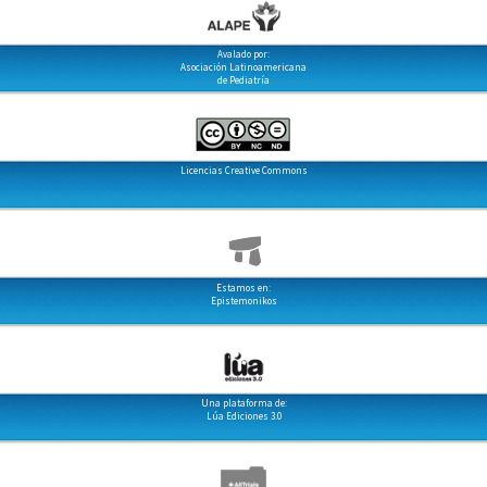
Avalado por:
Asociación Latinoamericana
de Pediatría
Licencias Creative Commons
Estamos en:
Epistemonikos
Una plataforma de:
Lúa Ediciones 3.0