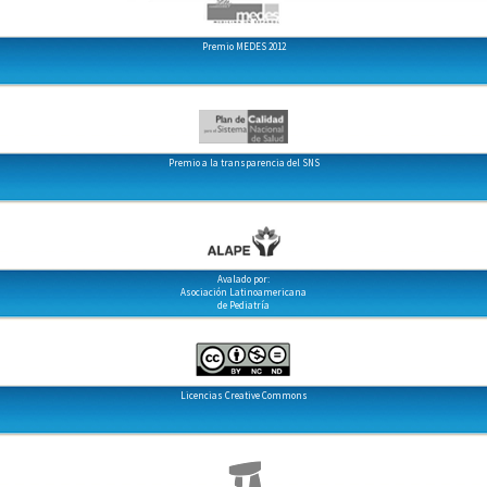
Premio MEDES 2012
Premio a la transparencia del SNS
Avalado por:
Asociación Latinoamericana
de Pediatría
Licencias Creative Commons