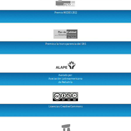
Premio MEDES 2012
Premio a la transparencia del SNS
Avalado por:
Asociación Latinoamericana
de Pediatría
Licencias Creative Commons