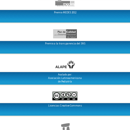
Premio MEDES 2012
Premio a la transparencia del SNS
Avalado por:
Asociación Latinoamericana
de Pediatría
Licencias Creative Commons