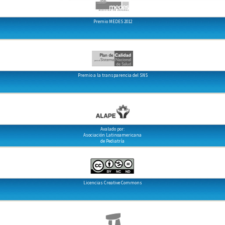
Premio MEDES 2012
Premio a la transparencia del SNS
Avalado por:
Asociación Latinoamericana
de Pediatría
Licencias Creative Commons