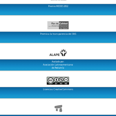
Premio MEDES 2012
Premio a la transparencia del SNS
Avalado por:
Asociación Latinoamericana
de Pediatría
Licencias Creative Commons