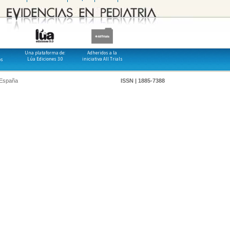
Una plataforma de:
Adheridos a la
Lúa Ediciones 3.0
iniciativa All Trials
os
 España
ISSN | 1885-7388