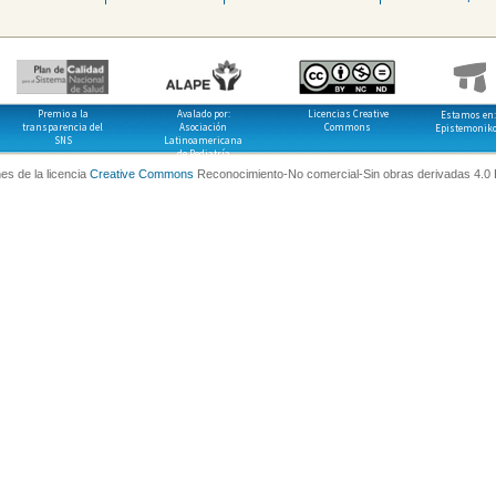
Premio a la
Avalado por:
Licencias Creative
Estamos en:
transparencia del
Asociación
Commons
Epistemonik
SNS
Latinoamericana
de Pediatría
es de la licencia
Creative Commons
Reconocimiento-No comercial-Sin obras derivadas 4.0