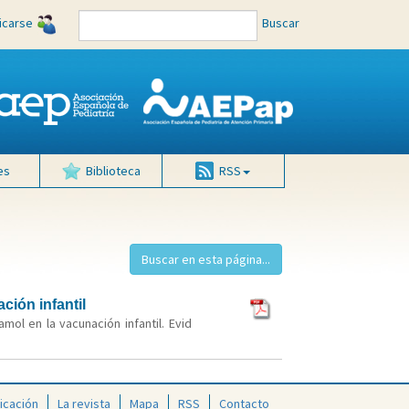
ficarse
Buscar
es
Biblioteca
RSS
ción infantil
ol en la vacunación infantil. Evid
icación
La revista
Mapa
RSS
Contacto