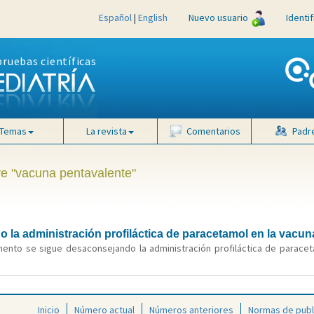
Español
|
English
Nuevo usuario
Identi
pruebas científicas
Temas
La revista
Comentarios
Padr
ve "vacuna pentavalente"
la administración profiláctica de paracetamol en la vacuna
ento se sigue desaconsejando la administración profiláctica de paracetam
Inicio
Número actual
Números anteriores
Normas de publ