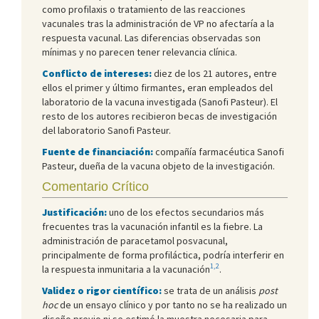
como profilaxis o tratamiento de las reacciones
vacunales tras la administración de VP no afectaría a la
respuesta vacunal. Las diferencias observadas son
mínimas y no parecen tener relevancia clínica.
Conflicto de intereses:
diez de los 21 autores, entre
ellos el primer y último firmantes, eran empleados del
laboratorio de la vacuna investigada (Sanofi Pasteur). El
resto de los autores recibieron becas de investigación
del laboratorio Sanofi Pasteur.
Fuente de financiación:
compañía farmacéutica Sanofi
Pasteur, dueña de la vacuna objeto de la investigación.
Comentario Crítico
Justificación:
uno de los efectos secundarios más
frecuentes tras la vacunación infantil es la fiebre. La
administración de paracetamol posvacunal,
principalmente de forma profiláctica, podría interferir en
1,2
la respuesta inmunitaria a la vacunación
.
Validez o rigor científico:
se trata de un análisis
post
hoc
de un ensayo clínico y por tanto no se ha realizado un
diseño previo ni se estimó la muestra necesaria para