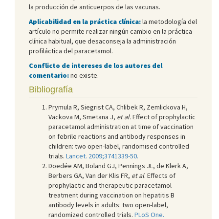
la producción de anticuerpos de las vacunas.
Aplicabilidad en la práctica clínica:
la metodología del
artículo no permite realizar ningún cambio en la práctica
clínica habitual, que desaconseja la administración
profiláctica del paracetamol.
Conflicto de intereses de los autores del
comentario:
no existe.
Bibliografía
Prymula R, Siegrist CA, Chlibek R, Zemlickova H,
Vackova M, Smetana J,
et al.
Effect of prophylactic
paracetamol administration at time of vaccination
on febrile reactions and antibody responses in
children: two open-label, randomised controlled
trials.
Lancet. 2009;3741339-50.
Doedée AM, Boland GJ, Pennings JL, de Klerk A,
Berbers GA, Van der Klis FR,
et al
. Effects of
prophylactic and therapeutic paracetamol
treatment during vaccination on hepatitis B
antibody levels in adults: two open-label,
randomized controlled trials.
PLoS One.