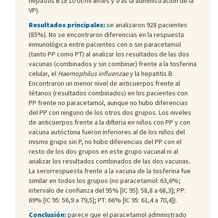
hepatitis B (≥ 10 UI/ml antes y tras la administración de la
VP).
Resultados principales:
se analizaron 928 pacientes
(85%). No se encontraron diferencias en la respuesta
inmunológica entre pacientes con o sin paracetamol
(tanto PP como PT) al analizar los resultados de las dos
vacunas (combinados y sin combinar) frente a la tosferina
celular, el
Haemophilus influenzae
y la hepatitis B.
Encontraron un menor nivel de anticuerpos frente al
tétanos (resultados combinados) en los pacientes con
PP frente no paracetamol, aunque no hubo diferencias
del PP con ninguno de los otros dos grupos. Los niveles
de anticuerpos frente a la difteria en niños con PP y con
vacuna autóctona fueron inferiores al de los niños del
mismo grupo sin P, no hubo diferencias del PP con el
resto de los dos grupos en este grupo vacunal ni al
analizar los resultados combinados de las dos vacunas.
La serorrespuesta frente a la vacuna de la tosferina fue
similar en todos los grupos (no paracetamol: 63,6%;
intervalo de confianza del 95% [IC 95]: 58,8 a 68,3]; PP:
69% [IC 95: 56,9 a 79,5]; PT: 66% [IC 95: 61,4 a 70,4]).
Conclusión:
parece que el paracetamol administrado