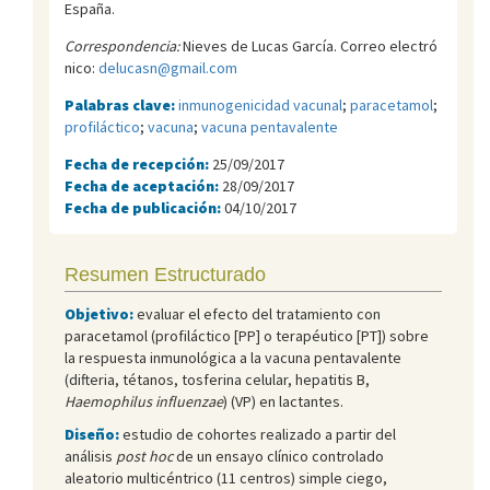
España.
Correspondencia:
Nieves de Lucas García. Correo electró
nico:
delucasn@gmail.com
Palabras clave:
inmunogenicidad vacunal
;
paracetamol
;
profiláctico
;
vacuna
;
vacuna pentavalente
Fecha de recepción:
25/09/2017
Fecha de aceptación:
28/09/2017
Fecha de publicación:
04/10/2017
Resumen Estructurado
Objetivo:
evaluar el efecto del tratamiento con
paracetamol (profiláctico [PP] o terapéutico [PT]) sobre
la respuesta inmunológica a la vacuna pentavalente
(difteria, tétanos, tosferina celular, hepatitis B,
Haemophilus influenzae
) (VP) en lactantes.
Diseño:
estudio de cohortes realizado a partir del
análisis
post hoc
de un ensayo clínico controlado
aleatorio multicéntrico (11 centros) simple ciego,