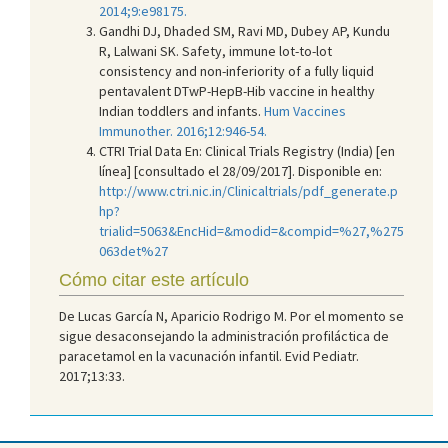
2014;9:e98175.
Gandhi DJ, Dhaded SM, Ravi MD, Dubey AP, Kundu
R, Lalwani SK. Safety, immune lot-to-lot
consistency and non-inferiority of a fully liquid
pentavalent DTwP-HepB-Hib vaccine in healthy
Indian toddlers and infants.
Hum Vaccines
Immunother. 2016;12:946-54.
CTRI Trial Data En: Clinical Trials Registry (India) [en
línea] [consultado el 28/09/2017]. Disponible en:
http://www.ctri.nic.in/Clinicaltrials/pdf_generate.p
hp?
trialid=5063&EncHid=&modid=&compid=%27,%275
063det%27
Cómo citar este artículo
De Lucas García N, Aparicio Rodrigo M. Por el momento se
sigue desaconsejando la administración profiláctica de
paracetamol en la vacunación infantil. Evid Pediatr.
2017;13:33.