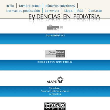
Inicio
Número actual
Números anteriores
Normas de publicación
La revista
Mapa
RSS
Contacto
Premio MEDES 2012
Premio a la transparencia del SNS
Avalado por:
Asociación Latinoamericana
de Pediatría