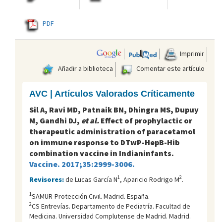
PDF
Imprimir
Añadir a biblioteca
Comentar este artículo
AVC | Artículos Valorados Críticamente
Sil A, Ravi MD, Patnaik BN, Dhingra MS, Dupuy
M, Gandhi DJ,
et al.
Effect of prophylactic or
therapeutic administration of paracetamol
on immune response to DTwP-HepB-Hib
combination vaccine in Indianinfants.
Vaccine. 2017;35:2999-3006.
1
2
Revisores:
de Lucas García N
, Aparicio Rodrigo M
.
1
SAMUR-Protección Civil. Madrid. España.
2
CS Entrevías. Departamento de Pediatría. Facultad de
Medicina. Universidad Complutense de Madrid. Madrid.