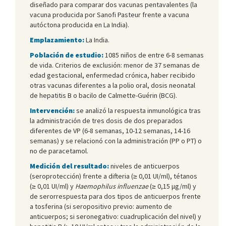
diseñado para comparar dos vacunas pentavalentes (la
vacuna producida por Sanofi Pasteur frente a vacuna
autóctona producida en La India).
Emplazamiento:
La India.
Población de estudio:
1085 niños de entre 6-8 semanas
de vida. Criterios de exclusión: menor de 37 semanas de
edad gestacional, enfermedad crónica, haber recibido
otras vacunas diferentes a la polio oral, dosis neonatal
de hepatitis B o bacilo de Calmette-Guérin (BCG).
Intervención:
se analizó la respuesta inmunológica tras
la administración de tres dosis de dos preparados
diferentes de VP (6-8 semanas, 10-12 semanas, 14-16
semanas) y se relacionó con la administración (PP o PT) o
no de paracetamol.
Medición del resultado:
niveles de anticuerpos
(seroprotección) frente a difteria (≥ 0,01 UI/ml), tétanos
(≥ 0,01 UI/ml) y
Haemophilus influenzae
(≥ 0,15 μg/ml) y
de serorrespuesta para dos tipos de anticuerpos frente
a tosferina (si seropositivo previo: aumento de
anticuerpos; si seronegativo: cuadruplicación del nivel) y