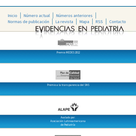
Inicio
Número actual
Números anteriores
Normas de publicación
La revista
Mapa
RSS
Contacto
Premio MEDES 2012
Premio a la transparencia del SNS
Avalado por:
Asociación Latinoamericana
de Pediatría