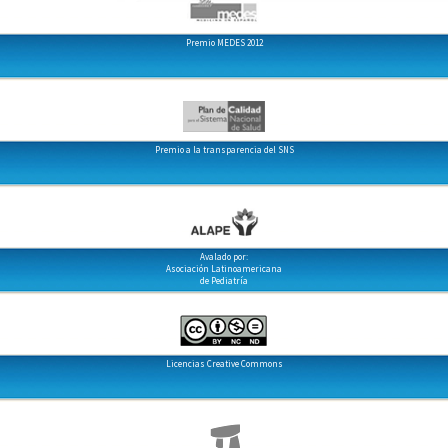
Premio MEDES 2012
Premio a la transparencia del SNS
Avalado por:
Asociación Latinoamericana
de Pediatría
Licencias Creative Commons