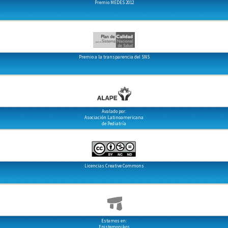
Premio MEDES 2012
Premio a la transparencia del SNS
Avalado por:
Asociación Latinoamericana
de Pediatría
Licencias Creative Commons
Estamos en:
Epistemonikos