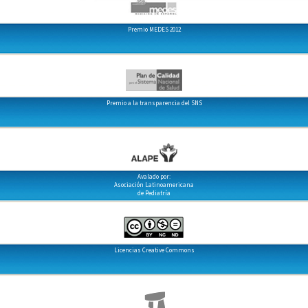
Premio MEDES 2012
Premio a la transparencia del SNS
Avalado por:
Asociación Latinoamericana
de Pediatría
Licencias Creative Commons