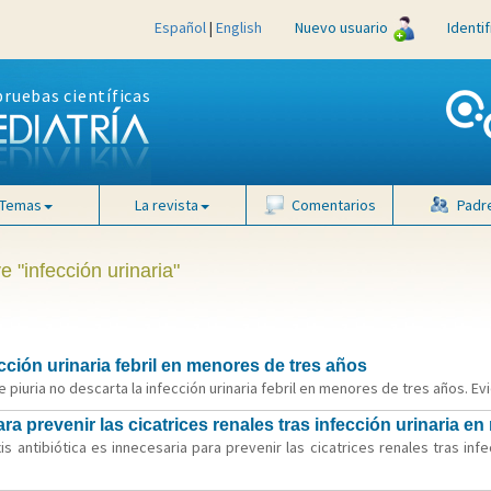
Español
|
English
Nuevo usuario
Identi
pruebas científicas
Temas
La revista
Comentarios
Padr
e "infección urinaria"
cción urinaria febril en menores de tres años
piuria no descarta la infección urinaria febril en menores de tres años. Evi
ara prevenir las cicatrices renales tras infección urinaria e
is antibiótica es innecesaria para prevenir las cicatrices renales tras infe