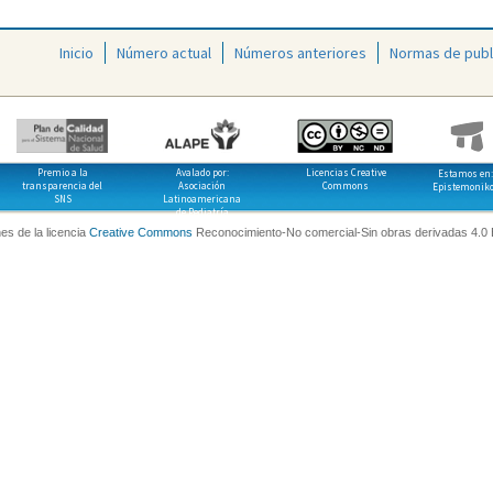
Inicio
Número actual
Números anteriores
Normas de publ
Premio a la
Avalado por:
Licencias Creative
Estamos en:
transparencia del
Asociación
Commons
Epistemonik
SNS
Latinoamericana
de Pediatría
es de la licencia
Creative Commons
Reconocimiento-No comercial-Sin obras derivadas 4.0