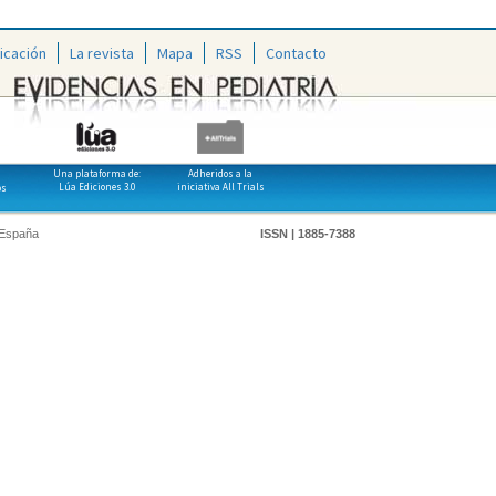
icación
La revista
Mapa
RSS
Contacto
Una plataforma de:
Adheridos a la
Lúa Ediciones 3.0
iniciativa All Trials
os
 España
ISSN | 1885-7388