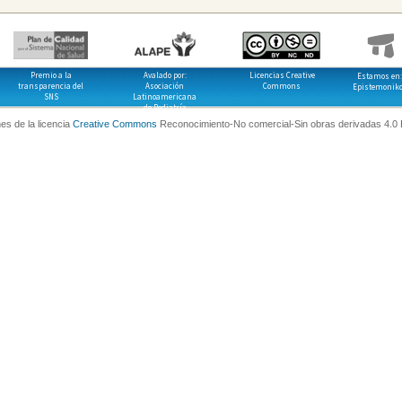
Premio a la
Avalado por:
Licencias Creative
Estamos en:
transparencia del
Asociación
Commons
Epistemonik
SNS
Latinoamericana
de Pediatría
es de la licencia
Creative Commons
Reconocimiento-No comercial-Sin obras derivadas 4.0