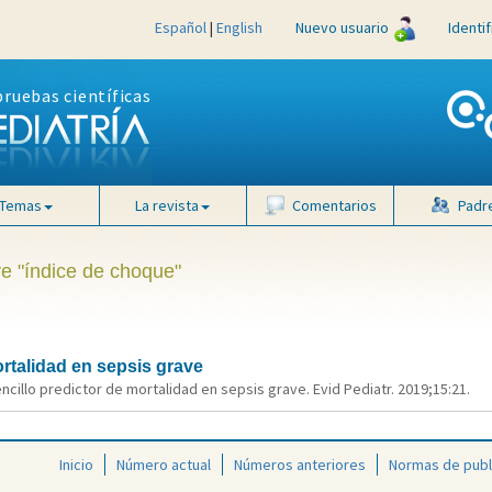
Español
|
English
Nuevo usuario
Identi
pruebas científicas
Temas
La revista
Comentarios
Padr
ve "índice de choque"
ortalidad en sepsis grave
ncillo predictor de mortalidad en sepsis grave. Evid Pediatr. 2019;15:21.
Inicio
Número actual
Números anteriores
Normas de publ