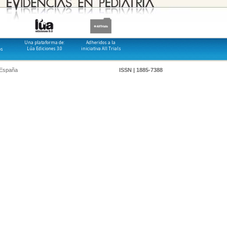
Una plataforma de:
Adheridos a la
Lúa Ediciones 3.0
iniciativa All Trials
os
 España
ISSN | 1885-7388