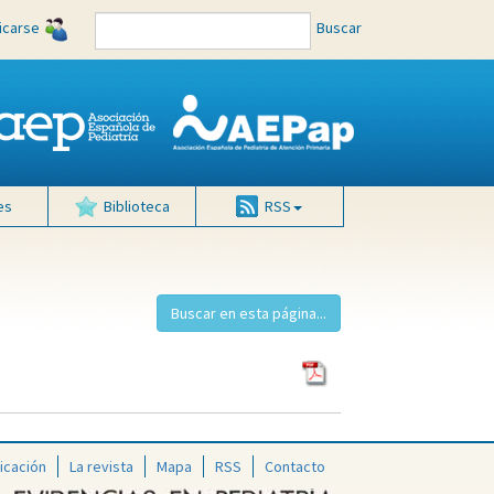
ficarse
Buscar
es
Biblioteca
RSS
icación
La revista
Mapa
RSS
Contacto