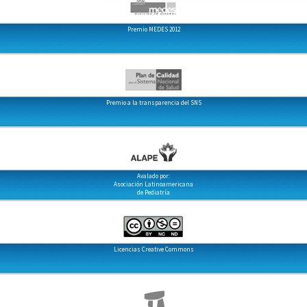
Premio MEDES 2012
Premio a la transparencia del SNS
Avalado por:
Asociación Latinoamericana
de Pediatría
Licencias Creative Commons