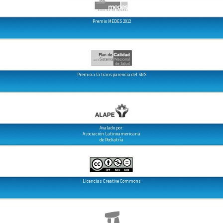
Premio MEDES 2012
Premio a la transparencia del SNS
Avalado por:
Asociación Latinoamericana
de Pediatría
Licencias Creative Commons