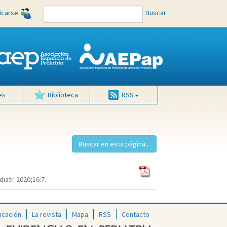
ficarse
Buscar
es
Biblioteca
RSS
atr. 2020;16:7.
icación
La revista
Mapa
RSS
Contacto