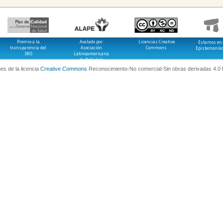
Premio a la
Avalado por:
Licencias Creative
Estamos en:
transparencia del
Asociación
Commons
Epistemonik
SNS
Latinoamericana
de Pediatría
es de la licencia
Creative Commons
Reconocimiento-No comercial-Sin obras derivadas 4.0