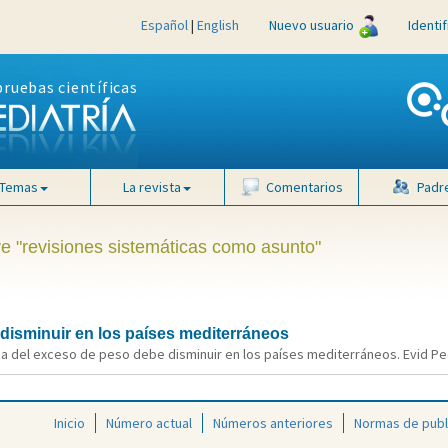
Español
|
English
Nuevo usuario
Identi
pruebas científicas
Temas
La revista
Comentarios
Padr
ve "revisiones sistemáticas como asunto"
disminuir en los países mediterráneos
ia del exceso de peso debe disminuir en los países mediterráneos. Evid Pedi
Inicio
Número actual
Números anteriores
Normas de publ