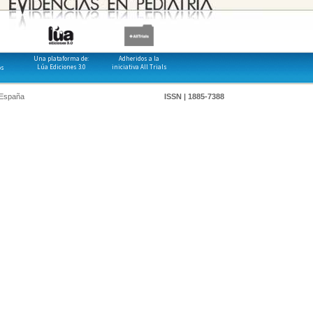
Una plataforma de:
Adheridos a la
Lúa Ediciones 3.0
iniciativa All Trials
os
 España
ISSN | 1885-7388