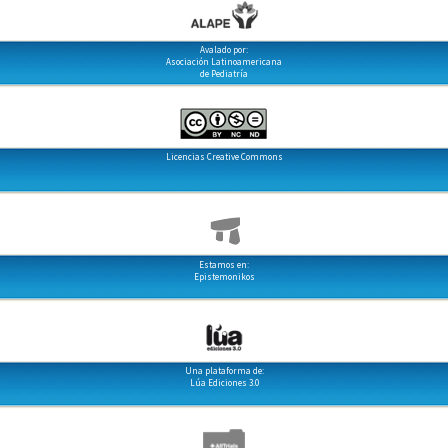
Avalado por:
Asociación Latinoamericana
de Pediatría
Licencias Creative Commons
Estamos en:
Epistemonikos
Una plataforma de:
Lúa Ediciones 3.0