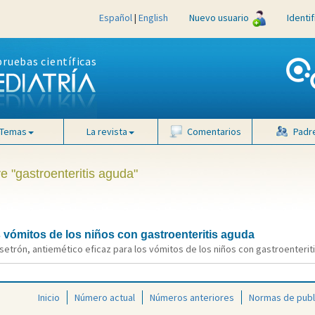
Español
|
English
Nuevo usuario
Identi
pruebas científicas
Temas
La revista
Comentarios
Padr
e "gastroenteritis aguda"
 vómitos de los niños con gastroenteritis aguda
etrón, antiemético eficaz para los vómitos de los niños con gastroenteritis
Inicio
Número actual
Números anteriores
Normas de publ