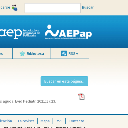
ficarse
Buscar
es
Biblioteca
RSS
 aguda. Evid Pediatr. 2021;17:23.
icación
La revista
Mapa
RSS
Contacto