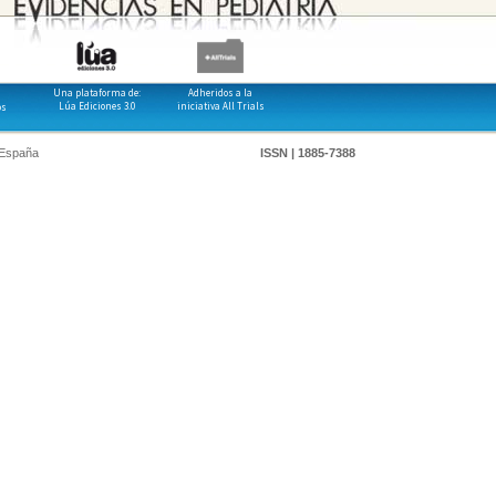
Una plataforma de:
Adheridos a la
Lúa Ediciones 3.0
iniciativa All Trials
os
 España
ISSN | 1885-7388