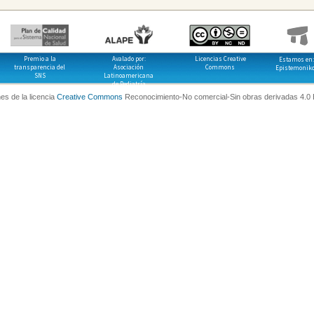
Premio a la
Avalado por:
Licencias Creative
Estamos en:
transparencia del
Asociación
Commons
Epistemonik
SNS
Latinoamericana
de Pediatría
es de la licencia
Creative Commons
Reconocimiento-No comercial-Sin obras derivadas 4.0