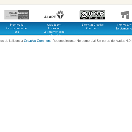
Premio a la
Avalado por:
Licencias Creative
Estamos en:
transparencia del
Asociación
Commons
Epistemonik
SNS
Latinoamericana
de Pediatría
es de la licencia
Creative Commons
Reconocimiento-No comercial-Sin obras derivadas 4.0