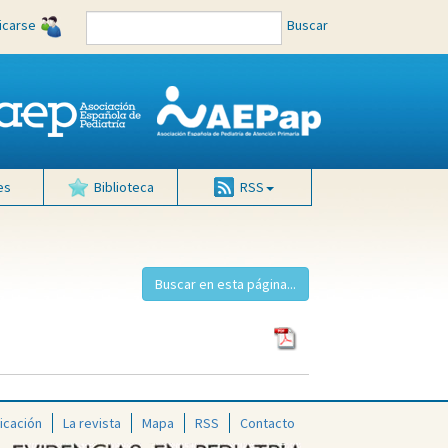
ficarse
Buscar
es
Biblioteca
RSS
icación
La revista
Mapa
RSS
Contacto