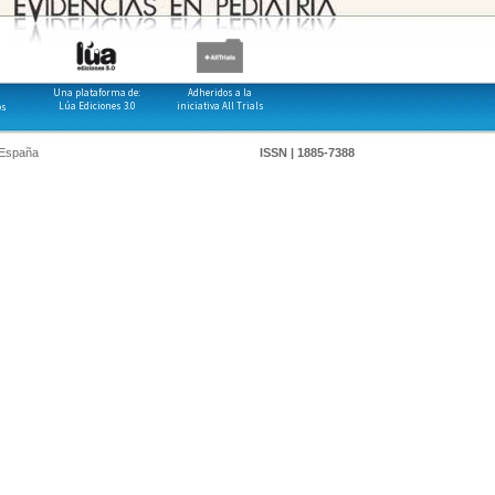
Una plataforma de:
Adheridos a la
Lúa Ediciones 3.0
iniciativa All Trials
os
 España
ISSN | 1885-7388