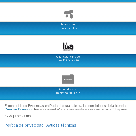
Estamos en:
Epistemonikos
Una plataforma de:
Lúa Ediciones 3.0
Adheridos a la
iniciativa All Trials
El contenido de Evidencias en Pediatría está sujeto a las condiciones de la licencia
Creative Commons
Reconocimiento-No comercial-Sin obras derivadas 4.0 España
ISSN | 1885-7388
Política de privacidad
|
Ayudas técnicas