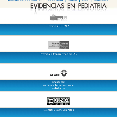
Premio MEDES 2012
Premio a la transparencia del SNS
Avalado por:
Asociación Latinoamericana
de Pediatría
Licencias Creative Commons