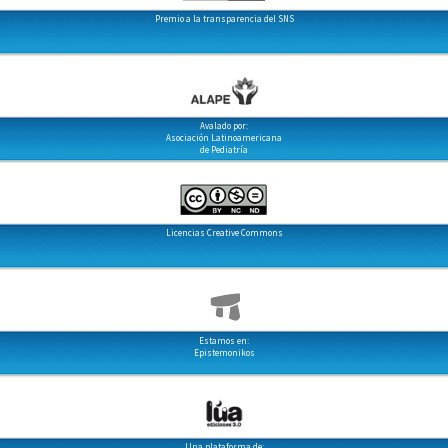
Premio a la transparencia del SNS
Avalado por:
Asociación Latinoamericana
de Pediatría
Licencias Creative Commons
Estamos en:
Epistemonikos
Una plataforma de: