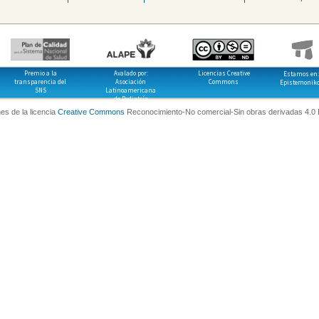
Premio a la
Avalado por:
Licencias Creative
Estamos en:
transparencia del
Asociación
Commons
Epistemonik
SNS
Latinoamericana
de Pediatría
es de la licencia
Creative Commons
Reconocimiento-No comercial-Sin obras derivadas 4.0