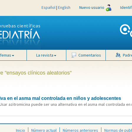
Español
|
English
Nuevo usuario
Identi
pruebas científicas
Temas
La revista
Comentarios
Padr
e "ensayos clínicos aleatorios"
tiva en el asma mal controlada en niños y adolescentes
Usar azitromicina puede ser una alternativa en el asma mal controlada en 
Inicio
Número actual
Números anteriores
Normas de publ