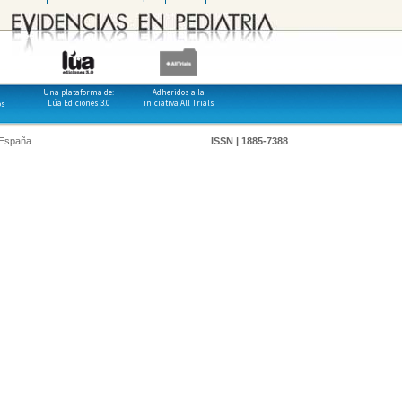
Una plataforma de:
Adheridos a la
Lúa Ediciones 3.0
iniciativa All Trials
os
 España
ISSN | 1885-7388