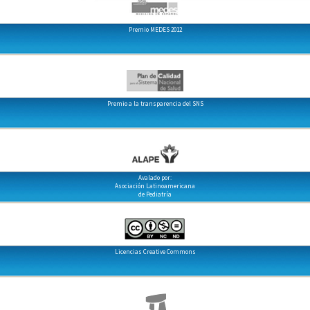
Premio MEDES 2012
Premio a la transparencia del SNS
Avalado por:
Asociación Latinoamericana
de Pediatría
Licencias Creative Commons