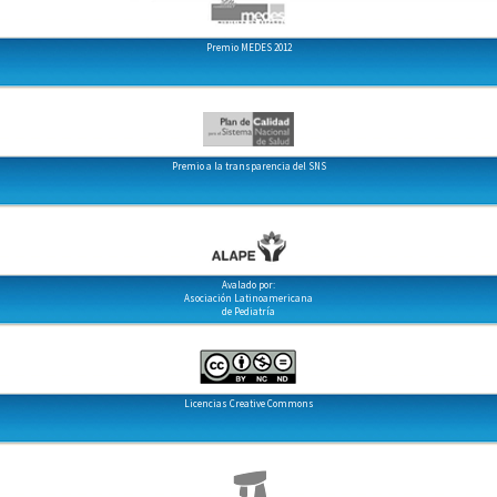
Premio MEDES 2012
Premio a la transparencia del SNS
Avalado por:
Asociación Latinoamericana
de Pediatría
Licencias Creative Commons