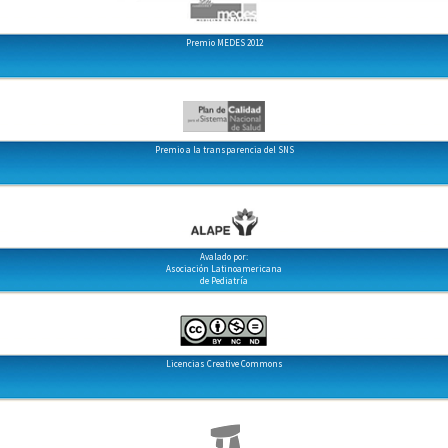
Premio MEDES 2012
Premio a la transparencia del SNS
Avalado por:
Asociación Latinoamericana
de Pediatría
Licencias Creative Commons