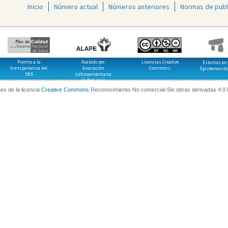
Inicio
Número actual
Números anteriores
Normas de publ
Premio a la
Avalado por:
Licencias Creative
Estamos en:
transparencia del
Asociación
Commons
Epistemonik
SNS
Latinoamericana
de Pediatría
es de la licencia
Creative Commons
Reconocimiento-No comercial-Sin obras derivadas 4.0