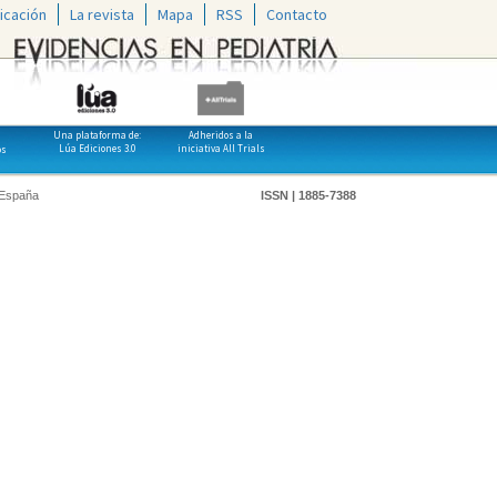
icación
La revista
Mapa
RSS
Contacto
Una plataforma de:
Adheridos a la
Lúa Ediciones 3.0
iniciativa All Trials
os
 España
ISSN | 1885-7388