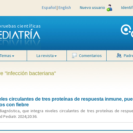
Español
|
English
Nuevo usuario
Identi
pruebas científicas
Temas
La revista
Comentarios
Padr
e "infección bacteriana"
les circulantes de tres proteínas de respuesta inmune, puede
ños con fiebre
 diagnóstica, que integra niveles circulantes de tres proteínas de respu
d Pediatr. 2024;20:36.