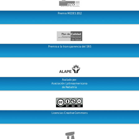
Premio MEDES 2012
Premio a la transparencia del SNS
Avalado por:
Asociación Latinoamericana
de Pediatría
Licencias Creative Commons