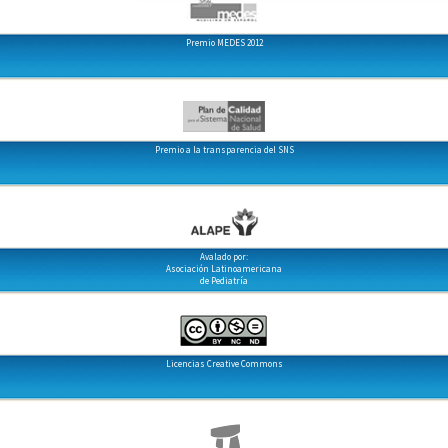
Premio MEDES 2012
Premio a la transparencia del SNS
Avalado por:
Asociación Latinoamericana
de Pediatría
Licencias Creative Commons