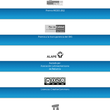
Premio MEDES 2012
Premio a la transparencia del SNS
Avalado por:
Asociación Latinoamericana
de Pediatría
Licencias Creative Commons