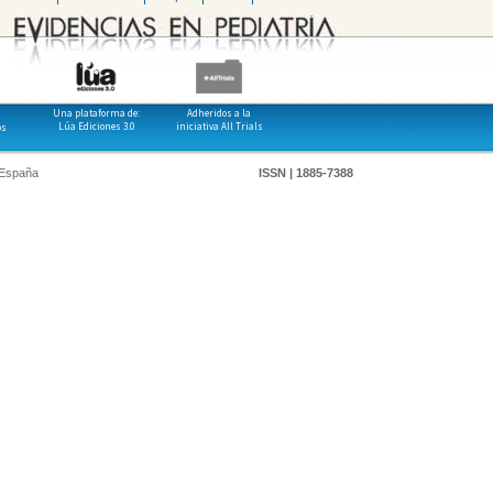
Una plataforma de:
Adheridos a la
Lúa Ediciones 3.0
iniciativa All Trials
os
 España
ISSN | 1885-7388