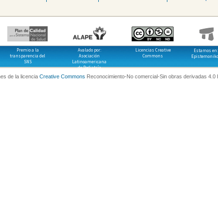
Premio a la
Avalado por:
Licencias Creative
Estamos en:
transparencia del
Asociación
Commons
Epistemonik
SNS
Latinoamericana
de Pediatría
es de la licencia
Creative Commons
Reconocimiento-No comercial-Sin obras derivadas 4.0