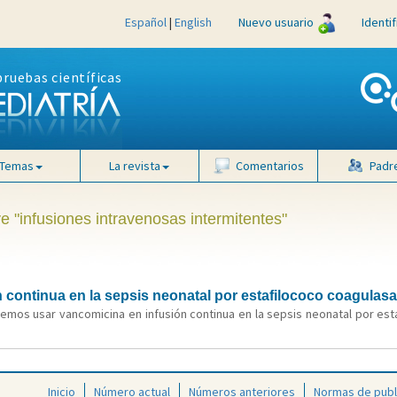
Español
|
English
Nuevo usuario
Identi
pruebas científicas
Temas
La revista
Comentarios
Padr
e "infusiones intravenosas intermitentes"
continua en la sepsis neonatal por estafilococo coagulasa
mos usar vancomicina en infusión continua en la sepsis neonatal por est
Inicio
Número actual
Números anteriores
Normas de publ