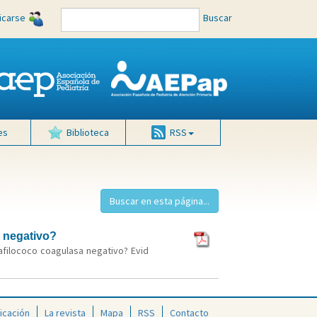
ficarse
Buscar
es
Biblioteca
RSS
 negativo?
afilococo coagulasa negativo? Evid
icación
La revista
Mapa
RSS
Contacto