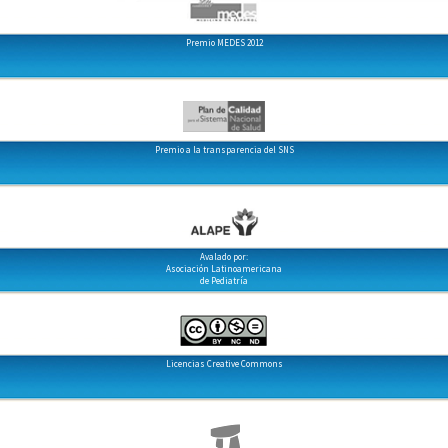
Premio MEDES 2012
Premio a la transparencia del SNS
Avalado por:
Asociación Latinoamericana
de Pediatría
Licencias Creative Commons